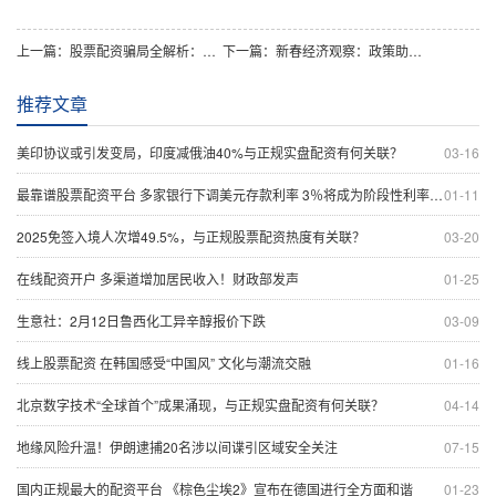
上一篇：
股票配资骗局全解析：常见套路与投资者避坑指南
下一篇：
新春经济观察：政策助力，多行业马力全开冲刺增长
推荐文章
美印协议或引发变局，印度减俄油40%与正规实盘配资有何关联？
03-16
最靠谱股票配资平台 多家银行下调美元存款利率 3％将成为阶段性利率高点
01-11
2025免签入境人次增49.5%，与正规股票配资热度有关联？
03-20
在线配资开户 多渠道增加居民收入！财政部发声
01-25
生意社：2月12日鲁西化工异辛醇报价下跌
03-09
线上股票配资 在韩国感受“中国风” 文化与潮流交融
01-16
北京数字技术“全球首个”成果涌现，与正规实盘配资有何关联？
04-14
地缘风险升温！伊朗逮捕20名涉以间谍引区域安全关注
07-15
国内正规最大的配资平台 《棕色尘埃2》宣布在德国进行全方面和谐
01-23