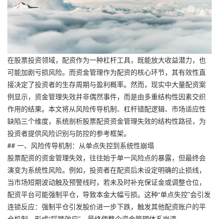
在股票投资领域，配资作为一种杠杆工具，既能放大收益潜力，也
可能加剧亏损风险。而资金管理作为配资的核心环节，其有效性直
接决定了投资者的生存周期与盈利概率。然而，现实中大量配资案
例显示，资金管理失效并非偶然事件，而是由多重结构性因素交织
作用的结果。本文将从风险传导机制、杠杆错配逻辑、市场适应性
缺陷三个维度，系统剖析股票配资资金管理失效的结构性路径，为
投资者提供风险识别与防控的参考框架。
## 一、风险传导机制：从单点失控到系统性崩塌
股票配资的资金管理失效，往往始于单一风险点的暴露，但最终会
演变为系统性风险。例如，投资者在配资后未设定明确的止损线，
当市场短期波动触及预警线时，若未及时补充保证金或调整仓位，
配资平台可能强制平仓，导致本金大幅亏损。这种“单点失控”会引发
连锁反应：强制平仓引发股价进一步下跌，触发其他配资账户的平
仓机制，形成“踩踏效应”，最终使整个资金管理体系崩溃。