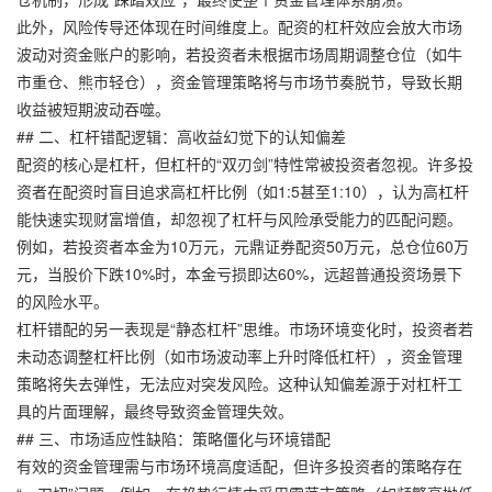
此外，风险传导还体现在时间维度上。配资的杠杆效应会放大市场
波动对资金账户的影响，若投资者未根据市场周期调整仓位（如牛
市重仓、熊市轻仓），资金管理策略将与市场节奏脱节，导致长期
收益被短期波动吞噬。
## 二、杠杆错配逻辑：高收益幻觉下的认知偏差
配资的核心是杠杆，但杠杆的“双刃剑”特性常被投资者忽视。许多投
资者在配资时盲目追求高杠杆比例（如1:5甚至1:10），认为高杠杆
能快速实现财富增值，却忽视了杠杆与风险承受能力的匹配问题。
例如，若投资者本金为10万元，
元鼎证券
配资50万元，总仓位60万
元，当股价下跌10%时，本金亏损即达60%，远超普通投资场景下
的风险水平。
杠杆错配的另一表现是“静态杠杆”思维。市场环境变化时，投资者若
未动态调整杠杆比例（如市场波动率上升时降低杠杆），资金管理
策略将失去弹性，无法应对突发风险。这种认知偏差源于对杠杆工
具的片面理解，最终导致资金管理失效。
## 三、市场适应性缺陷：策略僵化与环境错配
有效的资金管理需与市场环境高度适配，但许多投资者的策略存在