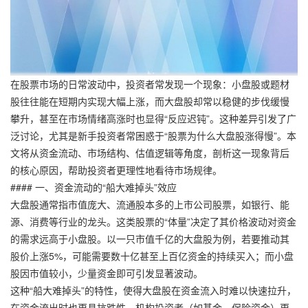
在股票市场的日常波动中，投资者常发现一个现象：小盘股或题材
股往往能在短期内实现大幅上涨，而大盘股却常以稳健的步伐缓慢
攀升，甚至在市场情绪高涨时也显得“反应迟钝”。这种差异引发了广
泛讨论，尤其是新手投资者常困惑于“股票为什么大盘股涨得慢”。本
文将从资金流动、市场结构、估值逻辑等角度，剖析这一现象背后
的核心原因，帮助投资者更理性地看待市场规律。
#### 一、资金流动的“船大难掉头”效应
大盘股通常指市值庞大、流通股本多的上市公司股票，如银行、能
源、消费等行业的龙头。这类股票的“体量”决定了其价格波动对资金
的需求远高于小盘股。以一只市值千亿的大盘股为例，若要推动其
股价上涨5%，可能需要数十亿甚至上百亿资金的持续买入；而小盘
股因市值较小，少量资金即可引发显著波动。
这种“船大难掉头”的特性，使得大盘股在资金流入时难以快速拉升，
在资金流出时也更具抗跌性。机构投资者（如基金、保险资金）更