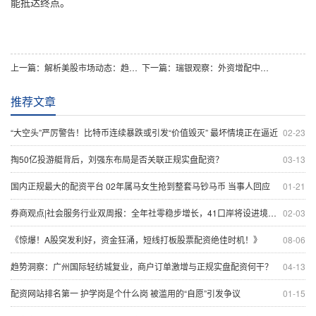
能抵达终点。
上一篇：
解析美股市场动态：趋势、数据与关键指标分析
下一篇：
瑞银观察：外资增配中国资产意愿升温，市场潜力待挖掘
推荐文章
“大空头”严厉警告！比特币连续暴跌或引发“价值毁灭” 最坏情境正在逼近
02-23
掏50亿投游艇背后，刘强东布局是否关联正规实盘配资？
03-13
国内正规最大的配资平台 02年属马女生抢到整套马钞马币 当事人回应
01-21
券商观点|社会服务行业双周报：全年社零稳步增长，41口岸将设进境免税店
02-03
《惊爆！A股突发利好，资金狂涌，短线打板股票配资绝佳时机！》
08-06
趋势洞察：广州国际轻纺城复业，商户订单激增与正规实盘配资何干？
04-13
配资网站排名第一 护学岗是个什么岗 被滥用的“自愿”引发争议
01-15