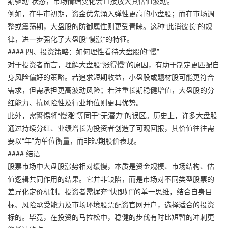
期驱动”状态，市场情绪变化会直接放大其估值波动。
例如，在牛市初期，资金优先涌入弹性更高的小盘股；而在市场调
整或震荡期，大盘股的防御属性则更受青睐。这种“此消彼长”的规
律，进一步强化了大盘股“慢涨”的特征。
#### 四、投资策略：如何理性看待大盘股的“慢”
对于投资者而言，理解大盘股“涨得慢”的原因，有助于制定更匹配自
身风险偏好的策略。若追求短期收益，小盘股或题材股可能更符合
需求，但需承担更高波动风险；若注重长期稳健增值，大盘股的分
红能力、抗风险性及行业地位则更具优势。
此外，需警惕将“慢涨”等同于“无潜力”的误区。历史上，许多大盘股
通过持续分红、业绩增长为投资者创造了可观回报，其价值往往需
要以“年”为单位衡量，而非短期股价表现。
#### 结语
股票市场中大盘股涨势相对缓慢，本质是资金规模、市场结构、估
值逻辑共同作用的结果。它并非缺陷，而是市场对不同类型股票的
差异化定价机制。投资者需摒弃“快即好”的单一思维，结合自身目
标、风险承受能力及市场环境股票配资官网开户，选择适合的投资
标的。毕竟，在投资的马拉松中，稳健的步伐有时比短暂的冲刺更