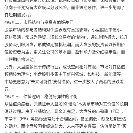
倾向于长期持有大盘股以分散风险，而非短期炒作，进一步削弱了
其短期爆发力。
#### 二、市场结构与投资者偏好差异
股票市场的参与者结构对个股表现有直接影响。小盘股因市值小、
题材灵活，常成为游资、短线交易者的“猎物”，通过制造概念、拉升
股价吸引跟风盘，形成短期投机热潮。而大盘股的投资者以长期价
值投资者为主，更关注公司的基本面、盈利能力及分红稳定性，而
非短期价格波动。
此外，大盘股多属于传统行业，成长空间相对有限，市场对其估值
预期较为理性；小盘股则多集中于新兴领域，如科技、新能源等，
市场更愿意为“未来可能性”支付溢价，进一步放大了两者的涨跌差
异。
#### 三、估值逻辑：稳健与弹性的平衡
从估值角度看，
元鼎证券
大盘股的“慢涨”本质是市场对其价值的长期
确认过程。由于业绩稳定、现金流充足，大盘股的市盈率（PE）、
市净率（PB）等指标通常处于合理区间，甚至偏低，缺乏短期重估
的动力。而小盘股因业绩波动大、未来不确定性高，估值常处于“预