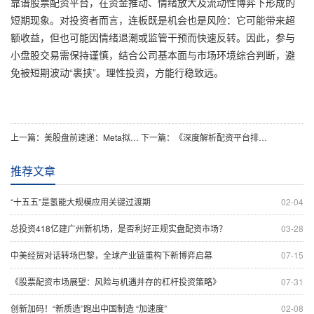
靠谱股票配资平台，在资金推动、情绪放大及流动性博弈下形成的
短期现象。对投资者而言，连板既是机会也是风险：它可能带来超
额收益，但也可能因情绪退潮或监管干预而快速反转。因此，参与
小盘股交易需保持谨慎，结合公司基本面与市场环境综合判断，避
免被短期波动“裹挟”。理性投资，方能行稳致远。
上一篇：
美股盘前速递：Meta拟售AI算力 美国解除Anthropic模型出口管控
下一篇：
《深度解析配资平台排行榜：从资金安全到收益能力全维度测评》
推荐文章
“十五五”是氢能大规模应用关键过渡期
02-04
总投资418亿建广州新机场，是否利好正规实盘配资市场？
03-28
中美经贸对话转场巴黎，全球产业链重构下新博弈启幕
07-15
《股票配资市场展望：风险与机遇并存的杠杆投资策略》
07-31
创新加码！“新质造”跑出中国制造 “加速度”
02-08