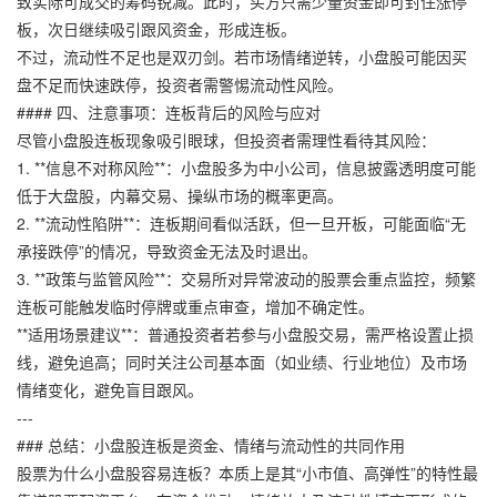
致实际可成交的筹码锐减。此时，买方只需少量资金即可封住涨停
板，次日继续吸引跟风资金，形成连板。
不过，流动性不足也是双刃剑。若市场情绪逆转，小盘股可能因买
盘不足而快速跌停，投资者需警惕流动性风险。
#### 四、注意事项：连板背后的风险与应对
尽管小盘股连板现象吸引眼球，但投资者需理性看待其风险：
1. **信息不对称风险**：小盘股多为中小公司，信息披露透明度可能
低于大盘股，内幕交易、操纵市场的概率更高。
2. **流动性陷阱**：连板期间看似活跃，但一旦开板，可能面临“无
承接跌停”的情况，导致资金无法及时退出。
3. **政策与监管风险**：交易所对异常波动的股票会重点监控，频繁
连板可能触发临时停牌或重点审查，增加不确定性。
**适用场景建议**：普通投资者若参与小盘股交易，需严格设置止损
线，避免追高；同时关注公司基本面（如业绩、行业地位）及市场
情绪变化，避免盲目跟风。
---
### 总结：小盘股连板是资金、情绪与流动性的共同作用
股票为什么小盘股容易连板？本质上是其“小市值、高弹性”的特性最