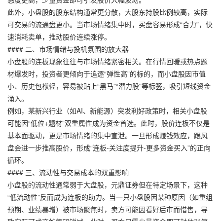
此外，小盘股的股东结构通常更分散，大股东持股比例较高，实际
可交易的流通盘更小。当市场情绪集中时，买盘容易形成“合力”，快
速消耗卖单，推动股价连续涨停。
#### 二、市场情绪与投机氛围的放大器
小盘股的连板现象往往与市场情绪紧密相关。在行情回暖或热点题
材爆发时，投资者更倾向于追逐“弹性高”的标的，而小盘股因市值
小、历史包袱轻，容易被贴上“黑马”“潜力股”等标签，吸引短线资金
涌入。
例如，某新兴行业（如AI、新能源）突发利好政策时，相关小盘股
可能因“低位+题材”双重属性成为资金首选。此时，股价连板不仅是
基本面驱动，更是市场情绪的集中宣泄。一旦形成赚钱效应，跟风
盘会进一步推高股价，形成“连板-关注度提升-更多资金买入”的正向
循环。
#### 三、流动性与交易成本的双重影响
小盘股的流动性通常弱于大盘股，
元鼎证券
但在特定场景下，这种
“低流动性”反而成为连板的助力。当一只小盘股因某种原因（如重组
预期、业绩暴增）被市场聚焦时，卖方可能因看好后市而惜售，导