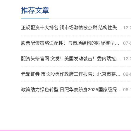
推荐文章
正规配资十大排名 铜市场激情被点燃 结构性失衡成导火索
12-
股票配资策略适配性：与市场结构的匹配模型研究
07-
配资头条官网 突发！美国发动袭击！委内瑞拉最新发声
12-
元鼎证券 市长殷勇作政府工作报告：北京市将加强全学段人工智能赋能教育，推进高质量教育体系建设
02-
政策助力绿色转型 日照华泰跻身2025国家级绿色工厂
06-