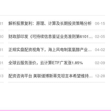
31
解析股票复利：原理、计算及长期投资策略分析
06-15
30
财政部印发《可持续信息鉴证业务准则第6101号——基本准则（试行）》
02-05
31
正规实盘配资视角下，海上风电制氢氨醇产业如何融合发展？
04-02
01
全球云服务涨价，云计算ETF广发涨1.85%
02-09
13
配资咨询平台 美联储博斯蒂克坦言本希望维持利率不变 担忧降息加剧通胀
12-28