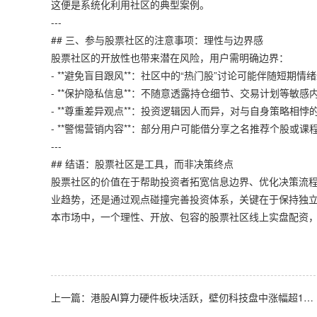
这便是系统化利用社区的典型案例。
---
## 三、参与股票社区的注意事项：理性与边界感
股票社区的开放性也带来潜在风险，用户需明确边界：
- **避免盲目跟风**：社区中的“热门股”讨论可能伴随短期
- **保护隐私信息**：不随意透露持仓细节、交易计划等敏
- **尊重差异观点**：投资逻辑因人而异，对与自身策略相
- **警惕营销内容**：部分用户可能借分享之名推荐个股或
---
## 结语：股票社区是工具，而非决策终点
股票社区的价值在于帮助投资者拓宽信息边界、优化决策流
业趋势，还是通过观点碰撞完善投资体系，关键在于保持独立思
本市场中，一个理性、开放、包容的股票社区线上实盘配资
上一篇：
港股AI算力硬件板块活跃，壁仞科技盘中涨幅超16%