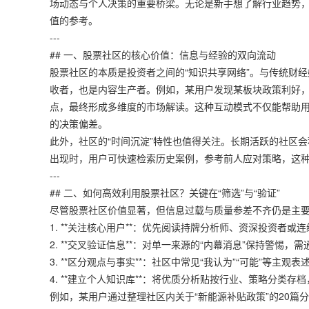
场动态与个人决策的重要桥梁。无论是新手想了解行业趋势
值的参考。
---
## 一、股票社区的核心价值：信息与经验的双向流动
股票社区的本质是投资者之间的“知识共享网络”。与传统财
收者，也是内容生产者。例如，某用户发现某板块政策利好
点，最终形成多维度的市场解读。这种互动模式不仅能帮助
的决策偏差。
此外，社区的“时间沉淀”特性也值得关注。长期活跃的社区会
出现时，用户可快速检索历史案例，参考前人应对策略，这
---
## 二、如何高效利用股票社区？关键在“筛选”与“验证”
尽管股票社区价值显著，但信息过载与质量参差不齐仍是主
1. **关注核心用户**：优先阅读持牌分析师、资深投资者
2. **交叉验证信息**：对单一来源的“内幕消息”保持警惕
3. **区分观点与事实**：社区中常见“我认为”“可能”等
4. **建立个人知识库**：将优质分析贴按行业、策略分类
例如，某用户通过整理社区内关于“新能源补贴政策”的20