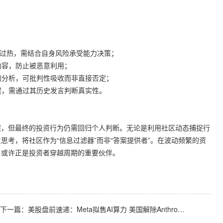
情绪过热，需结合自身风险承受能力决策；
感内容，防止被恶意利用；
悖的分析，可批判性吸收而非直接否定；
课程，需通过其历史发言判断真实性。
程，但最终的投资行为仍需回归个人判断。无论是利用社区动态捕捉行
考，将社区作为“信息过滤器”而非“答案提供者”。在波动频繁的资
，或许正是投资者穿越周期的重要伙伴。
下一篇：
美股盘前速递：Meta拟售AI算力 美国解除Anthropic模型出口管控