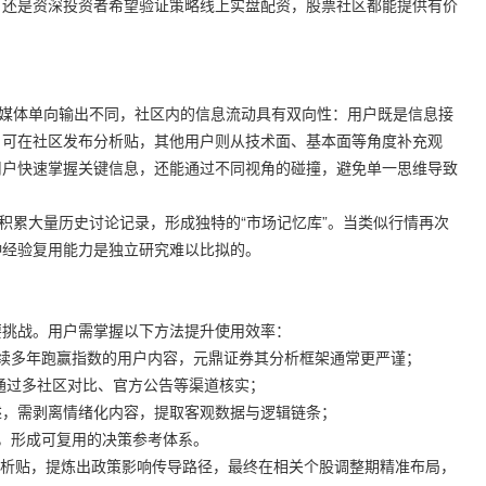
，还是资深投资者希望验证策略线上实盘配资，股票社区都能提供有价
经媒体单向输出不同，社区内的信息流动具有双向性：用户既是信息接
，可在社区发布分析贴，其他用户则从技术面、基本面等角度补充观
用户快速掌握关键信息，还能通过不同视角的碰撞，避免单一思维导致
积累大量历史讨论记录，形成独特的“市场记忆库”。当类似行情再次
种经验复用能力是独立研究难以比拟的。
要挑战。用户需掌握以下方法提升使用效率：
或连续多年跑赢指数的用户内容，
元鼎证券
其分析框架通常更严谨；
，需通过多社区对比、官方公告等渠道核实；
主观表述，需剥离情绪化内容，提取客观数据与逻辑链条；
存档，形成可复用的决策参考体系。
篇分析贴，提炼出政策影响传导路径，最终在相关个股调整期精准布局，