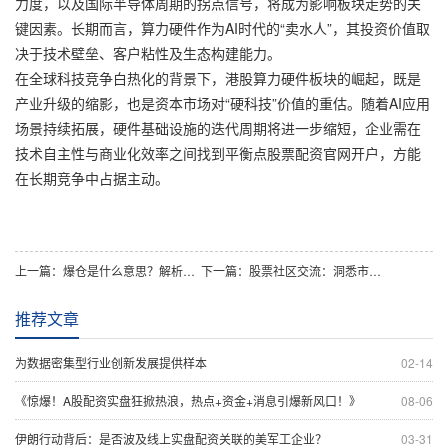
力度，以及国际半导体周期的拐点信号，将成为影响板块走势的关
键因素。长期而言，算力硬件作为AI时代的“卖水人”，其投资价值取
决于技术壁垒、客户粘性及生态构建能力。
在全球科技竞争白热化的背景下，港股算力硬件板块的崛起，既是
产业升级的缩影，也是资本市场对“硬科技”价值的重估。随着AI应用
场景持续拓展，硬件基础设施的迭代周期将进一步缩短，企业需在
技术自主性与商业化效率之间找到平衡点股票配资官网开户，方能
在长期竞争中占据主动。
上一篇：
爆仓是什么意思？解析金融市场中的风险警示信号
下一篇：
股票社区交流：洞悉市场动态，分享投资见解
推荐文章
为数据密集型行业创新发展提供样本
02-14
《惊爆！A股配资实盘狂掀热浪，热点+资金+消息引爆新风口！》
08-06
伊朗行动背后：是否波及线上实盘配资关联的美军工企业？
03-31