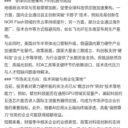
### **全球供应链重构下的机遇与挑战**
地缘政治冲突与贸易摩擦加剧，促使全球科技供应链加速重构。一
方面，国内企业通过自主创新突破“卡脖子”技术，例如兆易创新在
NOR Flash领域的市占率持续提升；另一方面，部分企业通过海外
建厂、技术合作等方式规避风险，如长飞光纤在东南亚布局生产基
地。
与此同时，美国对华半导体出口管制升级，倒逼国内算力硬件产业
加速国产化替代。政策层面，国家大基金三期成立、科创板支持“硬
科技”企业上市等举措，为行业提供了长期资金支持。但挑战依然存
在：高端光刻机、EDA工具等关键环节仍依赖进口，技术迭代压力
与人才短缺问题亟待解决。
### **市场关注方向：技术突破与商业化落地**
当前，投资者对算力硬件股的关注点已从“概念炒作”转向“技术落地
能力”。例如，壁仞科技能否在通用GPU领域实现量产，澜起科技的
互连芯片能否进入国际主流服务器供应链，均成为市场评估企业价
值的重要指标。此外，随着AI应用从云端向终端渗透，具备“端侧算
力”优势的企业可能获得超额收益。
短期来看，财报季中相关企业的业绩表现、政策对科技创新的支持