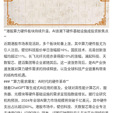
**港股算力硬件板块持续升温，AI浪潮下硬件基础设施成投资新焦点
**
近期港股市场表现活跃，多个板块轮番上涨，其中算力硬件股尤为
引人注目。壁仞科技股价单日涨幅超16%，国民技术、兆易创新涨
幅均超过11%，长飞光纤光缆亦录得超10%的涨幅，澜起科技、天
数智芯、建滔集团等企业紧随其后。这一波涨势背后，是AI产业快
速发展对算力硬件需求的持续释放，以及全球科技产业链重构带来
的结构性机遇。
### **算力需求爆发：AI时代的硬件革命**
随着ChatGPT等生成式AI应用的普及，全球对高性能计算芯片、服
务器、光模块等硬件基础设施的需求呈现指数级增长。据行业研究
机构预测，2024年全球AI算力市场规模将突破千亿美元，其中硬件
支出占比超过60%。港股市场中，壁仞科技、天数智芯等企业专注
于通用GPU（GPGPU）研发，试图打破国际巨头在AI芯片领域的垄