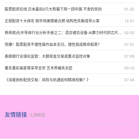
股票配资在线 日本最后2只大熊猫下周一回中国 不舍的告别
01-22
正规配资十大排名 铜市场激情被点燃 结构性失衡成导火索
12-31
券商观点|半导体行业分析手册之二：混合键合设备-AI算力时代的芯片互连革命与BESI的领航之路
02-03
惊爆！股票配资不理性操作血本无归，理性竟成救命稻草？
07-31
泰国银行业强化监管：大额现金交易成重点监控对象
07-09
著名重彩画家蒋采苹去世 艺术界痛失巨匠
03-10
《深度剖析配资交易：风险与机遇如何精准权衡？》
07-04
友情链接
/ LINKS