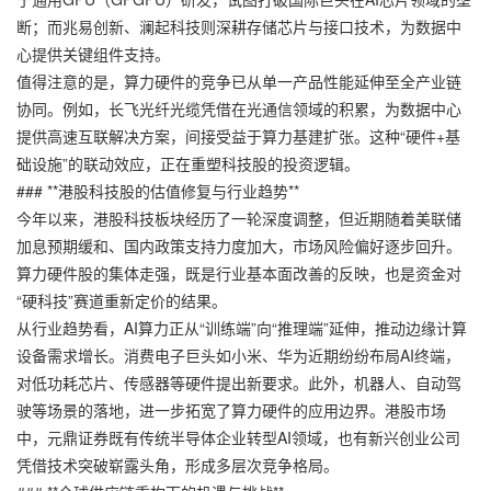
断；而兆易创新、澜起科技则深耕存储芯片与接口技术，为数据中
心提供关键组件支持。
值得注意的是，算力硬件的竞争已从单一产品性能延伸至全产业链
协同。例如，长飞光纤光缆凭借在光通信领域的积累，为数据中心
提供高速互联解决方案，间接受益于算力基建扩张。这种“硬件+基
础设施”的联动效应，正在重塑科技股的投资逻辑。
### **港股科技股的估值修复与行业趋势**
今年以来，港股科技板块经历了一轮深度调整，但近期随着美联储
加息预期缓和、国内政策支持力度加大，市场风险偏好逐步回升。
算力硬件股的集体走强，既是行业基本面改善的反映，也是资金对
“硬科技”赛道重新定价的结果。
从行业趋势看，AI算力正从“训练端”向“推理端”延伸，推动边缘计算
设备需求增长。消费电子巨头如小米、华为近期纷纷布局AI终端，
对低功耗芯片、传感器等硬件提出新要求。此外，机器人、自动驾
驶等场景的落地，进一步拓宽了算力硬件的应用边界。港股市场
中，
元鼎证券
既有传统半导体企业转型AI领域，也有新兴创业公司
凭借技术突破崭露头角，形成多层次竞争格局。