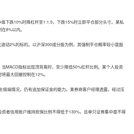
值下跌10%时降杠杆至1:1.5，下跌15%时立即平仓部分头寸。某私
制在8%以内。
波动2%的标的。以沪深300成分股为例，其强制平仓概率较小盘股
。当MACD指标出现顶背离时，至少降低50%杠杆比例。某个人投资
时将最大回撤控制在12%。
生极端情况，仍有追加保证金的能力。某券商客户经理透露，经过压
投资者信用账户维持担保比例不得低于130%，且单只证券集中度不得