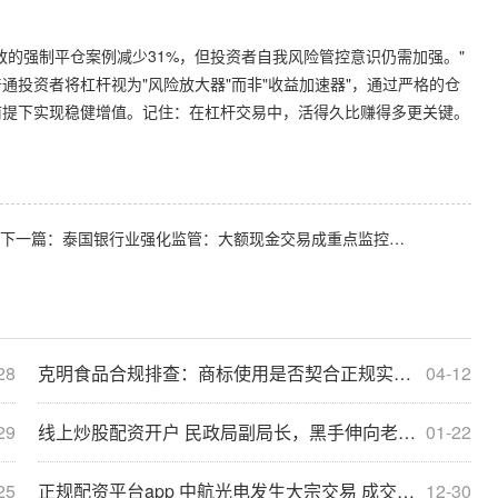
致的强制平仓案例减少31%，但投资者自我风险管控意识仍需加强。"
投资者将杠杆视为"风险放大器"而非"收益加速器"，通过严格的仓
前提下实现稳健增值。记住：在杠杆交易中，活得久比赚得多更关键。
下一篇：
泰国银行业强化监管：大额现金交易成重点监控对象
28
克明食品合规排查：商标使用是否契合正规实盘配资规范？
04-12
29
线上炒股配资开户 民政局副局长，黑手伸向老年人
01-22
25
正规配资平台app 中航光电发生大宗交易 成交溢价率8.04%
12-30