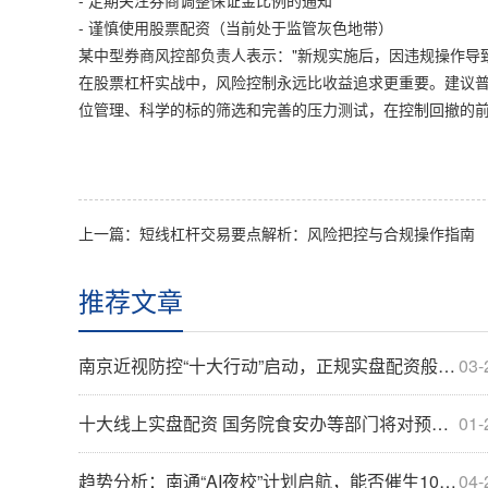
- 定期关注券商调整保证金比例的通知
- 谨慎使用股票配资（当前处于监管灰色地带）
某中型券商风控部负责人表示："新规实施后，因违规操作导
在股票杠杆实战中，风险控制永远比收益追求更重要。建议普通
位管理、科学的标的筛选和完善的压力测试，在控制回撤的
上一篇：
短线杠杆交易要点解析：风险把控与合规操作指南
推荐文章
南京近视防控“十大行动”启动，正规实盘配资般稳健守护视力健康？
03-
十大线上实盘配资 国务院食安办等部门将对预制菜国家标准等公开征求意见
01-
趋势分析：南通“AI夜校”计划启航，能否催生10万+正规实盘配资人才？
04-