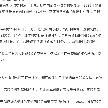
资者扩大收益的常用工具。据中国证券业协会数据显示，2023年融资
味着更多投资者面临强制平仓风险。本文将从实战角度解析杠杆交易的
收益与风险同步倍增。以1:3杠杆为例，当标的股票上涨10%时，
达到30%。这种非线性收益特征使得杠杆交易具有独特的"风险悬崖"效
求追加保证金；若跌破平仓线（通常为110%），系统将自动强制平
标的股票单日跌幅超过5%的交易日。这揭示了杠杆交易的核心矛盾：资
能力。
年最大回撤15%设定杠杆比例，却在政策利空下遭遇单日20%跌幅，导致
-18%，若投资周期超过3个月，资金成本可能吞噬大部分收益。某投资者
元鼎证券
这类标的平仓风险是普通股票的3倍以上。2023年某ST股票