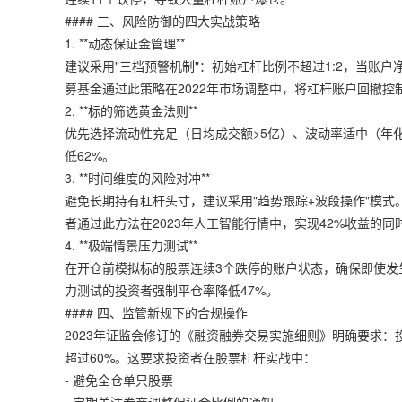
#### 三、风险防御的四大实战策略
1. **动态保证金管理**
建议采用"三档预警机制"：初始杠杆比例不超过1:2，当账户净
募基金通过此策略在2022年市场调整中，将杠杆账户回撤控
2. **标的筛选黄金法则**
优先选择流动性充足（日均成交额>5亿）、波动率适中（年化
低62%。
3. **时间维度的风险对冲**
避免长期持有杠杆头寸，建议采用"趋势跟踪+波段操作"模式
者通过此方法在2023年人工智能行情中，实现42%收益的同
4. **极端情景压力测试**
在开仓前模拟标的股票连续3个跌停的账户状态，确保即使发
力测试的投资者强制平仓率降低47%。
#### 四、监管新规下的合规操作
2023年证监会修订的《融资融券交易实施细则》明确要求：
超过60%。这要求投资者在股票杠杆实战中：
- 避免全仓单只股票