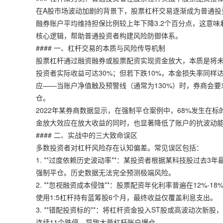
在A股市场波动加剧的背景下，股票杠杆交易逐渐成为普通投
融券账户平均维持担保比例较上年下降3.2个百分点，这意
核心逻辑，帮助普通投资者构建风险防御体系。
#### 一、杠杆交易的本质与风险传导机制
股票杠杆通过融资融券或股票配资实现资金放大，本质是将未来
投资者实际收益可达30%；但若下跌10%，本金损失率同样
应——当账户净值触及预警线（通常为130%）时，券商会要
仓。
2022年某券商数据显示，在强制平仓案例中，68%发生在
金放大效应在放大收益的同时，也显著降低了账户的抗波动
#### 二、实战中的三大致命误区
多数投资者对杠杆风险存在认知偏差。常见误区包括：
1. **过度依赖历史波动率**：某投资者根据某科技股过去3
强制平仓。历史数据无法完全预测极端风险。
2. **忽视融资成本侵蚀**：股票配资年化利率普遍在12%
使用1:5杠杆持有蓝筹股6个月，最终收益仅覆盖利息支出。
3. **错配投资标的**：将杠杆资金投入ST股或高波动次新股，
连续11个跌停，导致大量杠杆账户爆仓。