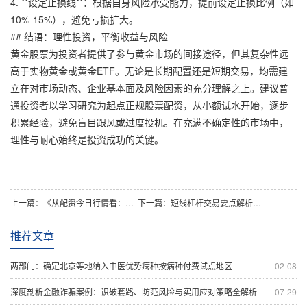
4. **设定止损线**：根据自身风险承受能力，提前设定止损比例（如
10%-15%），避免亏损扩大。
## 结语：理性投资，平衡收益与风险
黄金股票为投资者提供了参与黄金市场的间接途径，但其复杂性远
高于实物黄金或黄金ETF。无论是长期配置还是短期交易，均需建
立在对市场动态、企业基本面及风险因素的充分理解之上。建议普
通投资者以学习研究为起点正规股票配资，从小额试水开始，逐步
积累经验，避免盲目跟风或过度投机。在充满不确定性的市场中，
理性与耐心始终是投资成功的关键。
上一篇：
《从配资今日行情看：市场风险偏好出现哪些变化？》
下一篇：
短线杠杆交易要点解析：风险把控与合规操作指南
推荐文章
两部门：确定北京等地纳入中医优势病种按病种付费试点地区
02-08
深度剖析金融诈骗案例：识破套路、防范风险与实用应对策略全解析
07-29