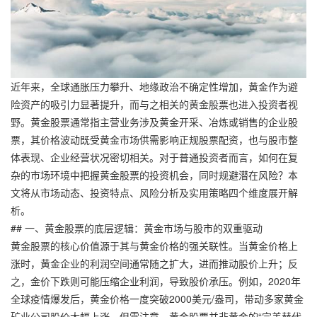
近年来，全球通胀压力攀升、地缘政治不确定性增加，黄金作为避
险资产的吸引力显著提升，而与之相关的黄金股票也进入投资者视
野。黄金股票通常指主营业务涉及黄金开采、冶炼或销售的企业股
票，其价格波动既受黄金市场供需影响正规股票配资，也与股市整
体表现、企业经营状况密切相关。对于普通投资者而言，如何在复
杂的市场环境中把握黄金股票的投资机会，同时规避潜在风险？本
文将从市场动态、投资特点、风险分析及实用策略四个维度展开解
析。
## 一、黄金股票的底层逻辑：黄金市场与股市的双重驱动
黄金股票的核心价值源于其与黄金价格的强关联性。当黄金价格上
涨时，黄金企业的利润空间通常随之扩大，进而推动股价上升；反
之，金价下跌则可能压缩企业利润，导致股价承压。例如，2020年
全球疫情爆发后，黄金价格一度突破2000美元/盎司，带动多家黄金
矿业公司股价大幅上涨。但需注意，黄金股票并非黄金的“完美替代