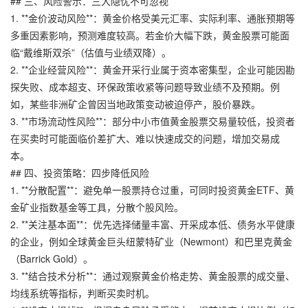
## 三、风险警示：三大隐忧不可忽视
1. **金价波动风险**：黄金价格受美元汇率、实际利率、通胀预期等
多重因素影响，预测难度较高。若金价大幅下跌，黄金股票可能面
临“戴维斯双杀”（估值与业绩双降）。
2. **企业经营风险**：黄金开采行业属于资本密集型，企业可能因勘
探失败、成本超支、环保政策收紧等问题导致业绩不及预期。例
如，某些非洲矿企曾因当地政策变动被迫停产，股价暴跌。
3. **市场流动性风险**：部分中小市值黄金股票交易量较低，投资者
在买卖时可能面临价差扩大、难以快速成交的问题，增加交易成
本。
## 四、投资策略：四步降低风险
1. **分散配置**：避免单一股票持仓过重，可同时投资黄金ETF、黄
金矿业指数基金等工具，分散个股风险。
2. **关注基本面**：优先选择储量丰富、开采成本低、债务水平健康
的企业，例如全球黄金巨头纽蒙特矿业（Newmont）和巴里克黄金
（Barrick Gold）。
3. **结合技术分析**：通过观察黄金价格走势、黄金股票的成交量、
均线系统等指标，判断买卖时机。