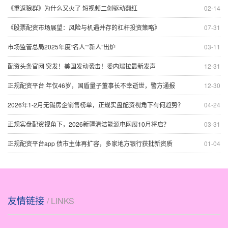
《重返狼群》为什么又火了 短视频二创驱动翻红
02-14
《股票配资市场展望：风险与机遇并存的杠杆投资策略》
07-31
市场监管总局2025年度“名人”“新人”出炉
03-11
配资头条官网 突发！美国发动袭击！委内瑞拉最新发声
12-31
正规配资平台 年仅46岁，国盾量子董事长不幸逝世，警方通报
12-30
2026年1-2月无锡房企销售榜单，正规实盘配资视角下有何趋势？
04-24
正规实盘配资视角下，2026新疆清洁能源电网展10月将启？
03-31
正规配资平台app 债市主体再扩容，多家地方银行获批新资质
01-04
友情链接
/ LINKS