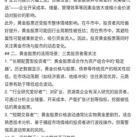
品”——企业开采成本、储量、管理效率等因素会放大或缩小金价波
动对股价的影响。
此外，黄金股票还受股市整体情绪影响。在牛市中，投资者风险偏
好提升，黄金股票可能因行业周期性被低估；而在熊市中，其避险
属性可能被重新定价，吸引资金流入。因此，投资黄金股票需同时
关注黄金市场与股市的动态变化。
## 二、黄金股票的适用场景：三类投资者需关注
1. **长期配置型投资者**：黄金股票适合作为资产组合中的“稳定
器”。历史数据显示，黄金价格与股票、债券等传统资产的相关性较
低，在市场动荡期（如经济衰退、地缘冲突）往往表现优异，
元鼎
证券
有助于降低组合波动。
2. **行业研究爱好者**：对矿业、资源类企业有深入研究的投资者，
可通过分析企业储量、开采成本、产能扩张计划等指标，挖掘被低
估的黄金股票。
3. **短期交易者**：黄金股票价格波动通常比实物黄金更剧烈，适合
熟悉技术分析、善于捕捉市场情绪的投资者进行波段操作。但需警
惕高波动带来的风险。