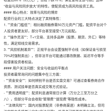
“收益与风险同步放大”的特性，使配资成为高风险投资工具。
#### 核心特点：效率与风险的博弈
配资行业的三大特点决定了其特殊性：
1. **资金门槛低**：相比融资融券需50万元资产门槛，配资平台对个
人投资者更友好，部分平台甚至接受1万元起配。
2. **操作灵活**：T+1交易、支持多品种（股票、期货、外汇）等特
性，满足短线交易需求。
3. **风控机制差异**：正规平台会设置强制平仓线（如保证金亏损至
70%时强制卖出），但非法平台可能通过篡改数据、延迟平仓等手
段侵害投资者权益。
#### 用户关注问题：安全与收益的平衡点
投资者最常询问的问题集中在三方面：
- **资金安全**：如何辨别平台是否实盘交易？可通过查看券商合作
资质、测试挂单是否真实成交等方式验证。
- **费用透明度**：配资利息通常按日计算（万分之三至万分之
八），但部分平台会收取“管理费”“提现费”等隐性成本。
- **法律风险**：国内对股票配资（非券商渠道）未明确立法，但司