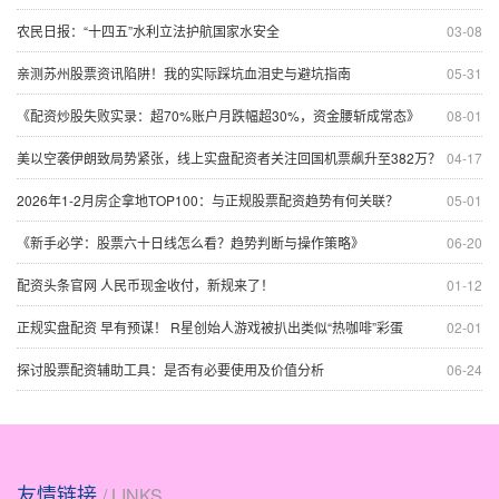
农民日报：“十四五”水利立法护航国家水安全
03-08
亲测苏州股票资讯陷阱！我的实际踩坑血泪史与避坑指南
05-31
《配资炒股失败实录：超70%账户月跌幅超30%，资金腰斩成常态》
08-01
美以空袭伊朗致局势紧张，线上实盘配资者关注回国机票飙升至382万？
04-17
2026年1-2月房企拿地TOP100：与正规股票配资趋势有何关联？
05-01
《新手必学：股票六十日线怎么看？趋势判断与操作策略》
06-20
配资头条官网 人民币现金收付，新规来了！
01-12
正规实盘配资 早有预谋！ R星创始人游戏被扒出类似“热咖啡”彩蛋
02-01
探讨股票配资辅助工具：是否有必要使用及价值分析
06-24
友情链接
/ LINKS