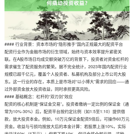
#### 行业背景：资本市场的“隐形推手”国内正规最大的配资平台
配资行业作为金融市场的衍生领域，始终与资本效率提升紧密关
联。在A股市场日均成交额突破万亿的背景下，投资者对资金杠杆的
需求催生了配资服务的繁荣。据不完全统计，2023年国内配资行业
规模已超千亿元，覆盖个人投资者、私募机构及部分上市公司大股
东。这一行业的存在，本质上是市场对“以小博大”需求的回应——通
过外部资金放大投资收益，同时承担更高风险。
#### 基础概念：杠杆的“双刃剑”效应
配资的核心机制是“保证金交易”。投资者缴纳一定比例的保证金（通
常为10%-30%）后，配资平台按约定比例（如1:5至1:10）提供借
款，放大投资本金。例如，10万元保证金配资5倍后，可操作60万元
资金。收益与亏损均按放大后的本金计算：若股票上涨10%，实际
收益达60%（6万元）；但若下跌10%，保证金将全部亏损。这种