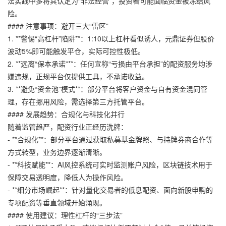
法实践中多将其认定为“非法经营”，投资者可能面临资金被冻结风
险。
#### 注意事项：避开三大“雷区”
1. **警惕“高杠杆”陷阱**：1:10以上杠杆看似诱人，
元鼎证券
但股价
波动5%即可能触发平仓，实际可控性极低。
2. **远离“保本承诺”**：任何宣称“亏损由平台承担”的配资服务均涉
嫌违规，正规平台仅提供工具，不承诺收益。
3. **避免“资金池”模式**：部分平台将客户资金与自有资金混同管
理，存在挪用风险，需选择第三方托管平台。
#### 发展趋势：合规化与科技化并行
随着监管趋严，配资行业正经历洗牌：
- **合规化**：部分平台通过获取私募基金牌照、与持牌券商合作等
方式转型，业务边界逐渐清晰。
- **科技赋能**：AI风控系统可实时监测账户风险，区块链技术用于
保障交易透明度，降低人为操作风险。
- **细分市场崛起**：针对量化交易者的低息配资、面向新股申购的
专项配资等垂直领域开始涌现。
#### 使用建议：理性杠杆的“三步法”