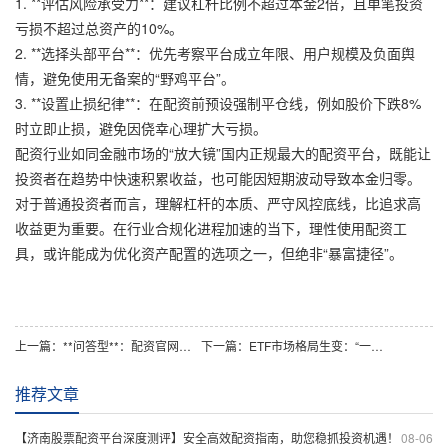
1. **评估风险承受力**：建议杠杆比例不超过本金2倍，且单笔投资
亏损不超过总资产的10%。
2. **选择头部平台**：优先考察平台成立年限、用户规模及负面舆
情，避免使用无备案的“野鸡平台”。
3. **设置止损纪律**：在配资前预设强制平仓线，例如股价下跌8%
时立即止损，避免因侥幸心理扩大亏损。
配资行业如同金融市场的“放大镜”国内正规最大的配资平台，既能让
投资者在趋势中快速积累收益，也可能因短期波动导致本金归零。
对于普通投资者而言，理解杠杆的本质、严守风控底线，比追求高
收益更为重要。在行业合规化进程加速的当下，理性使用配资工
具，或许能成为优化资产配置的选项之一，但绝非“暴富捷径”。
上一篇：
**问答型**：配资官网开户流程复杂吗？一文解答所有疑问
下一篇：
ETF市场格局生变：“一哥”易主，“两大多强”态势持续
推荐文章
【济南股票配资平台深度测评】安全高效配资指南，助您稳抓投资机遇！
08-06